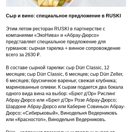
Сыр и вино: специальное предложение в RUSKI
Этим летом ресторан RUSKI в партнерстве с
компаниями «ЭкоНива» и «Абрау-Дюрсо»
представляет специальное предложение для
гурманов: сырная тарелка + винное сопровождение
всего за 2630 ₽.
В составе сырной тарелки: сыр Dürr Classic, 12
месяцев; сыр Dürr Classic, 6 месяцев; сыр Dürr Zeller,
6 месяцев; брусничное варенье; свежая клубника;
маринованные оливки. К сырам подается два бокала
одного вида вина на выбор: «Брют д'Ор» Рислинг
Абрау-Дюрсо или «Брют д'Ор» Розе Абрау-Дюрсо;
Шардоне Абрау-Дюрсо или Каберне Совиньон Абрау-
Дюрсо; «Сибирьковый», Винодельня Ведерниковъ
или «Красностоп», Винодельня Ведерниковъ.