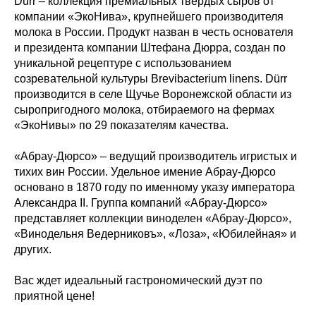
Dürr – коллекция премиальных твердых сыров от
компании «ЭкоНива», крупнейшего производителя
молока в России. Продукт назван в честь основателя
и президента компании Штефана Дюрра, создан по
уникальной рецептуре с использованием
созревательной культуры Brevibacterium linens. Dürr
производится в селе Щучье Воронежской области из
сыропригодного молока, отбираемого на фермах
«ЭкоНивы» по 29 показателям качества.
«Абрау-Дюрсо» – ведущий производитель игристых и
тихих вин России. Удельное имение Абрау-Дюрсо
основано в 1870 году по именному указу императора
Александра II. Группа компаний «Абрау-Дюрсо»
представляет коллекции виноделен «Абрау-Дюрсо»,
«Винодельня Ведерниковъ», «Лоза», «Юбилейная» и
других.
Вас ждет идеальный гастрономический дуэт по
приятной цене!