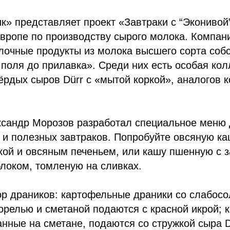
к» представляет проект «Завтраки с “Экониво
вропе по производству сырого молока. Компан
лочные продукты из молока высшего сорта соб
 поля до прилавка». Среди них есть особая ко
рдых сыров Dürr с «мытой коркой», аналогов к
сандр Морозов разработал специальное меню
 и полезных завтраков. Попробуйте овсяную к
кой и овсяным печеньем, или кашу пшенную с 
локом, томленую на сливках.
ор драников: картофельные драники со слабос
орелью и сметаной подаются с красной икрой;
нные на сметане, подаются со стружкой сыра Dü