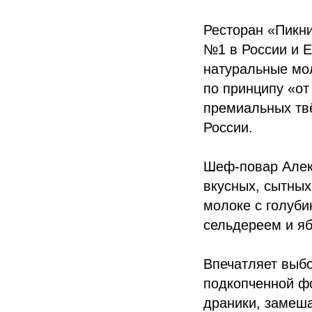
Ресторан «Пикни
№1 в России и Е
натуральные мо
по принципу «от
премиальных твё
России.
Шеф-повар Алек
вкусных, сытных
молоке с голуби
сельдереем и яб
Впечатляет выб
подкопченной ф
драники, замеша