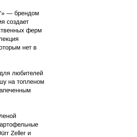
й”» — брендом
ия создает
ственных ферм
ллекция
оторым нет в
 для любителей
ашу на топленом
запеченным
оленой
 картофельные
rr Zeller и