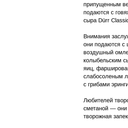
припущенным ве
подаются с говя
сыра Dürr Classi
Внимания заслу
они подаются с 
воздушный омле
колыбельским сы
яиц, фарширован
слабосоленым л
с грибами эринги
Любителей твор
сметаной — они 
творожная запек