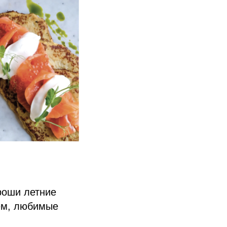
роши летние
цем, любимые