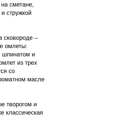
на сметане,
 и стружкой
а сковороде –
ие омлеты:
й шпинатом и
омлет из трех
ся со
роматном масле
е творогом и
же классическая