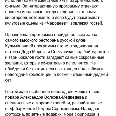
исполнят самые известные хиты из оригинального
фильма. За интерактивную программу отвечают
профессиональные актеры, одетые в костюмы
киногероев, которые то и дело будут разыгрывать
культовые сцены из «Чародеев», вовлекая гостей.
Праздничная программа пройдет во всех залах
самого высокого ресторана русской кухни.
Кульминацией программы станет традиционная
встреча Деда Мороза и Снегурочки: под бой курантов
и звон бокалов гости загадают самые сокровенные
желания, которые обязательно исполнятся. Не
обойдется без зажигательных танцев под любимые
новогодние композиции, а позже – отменный диджей-
сет. ⁠
Гостей ждет особенное новогоднее меню от шеф-
повара Александра Волкова-Медведева и
специальные авторские коктейли, разработанные
шеф-барменом Петром Сорокововым. Нарядная
фотозона, приятные подарки, море сюрпризов и