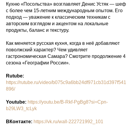
Кухню «Посольства» возглавляет Денис Устяк — шеф
с более чем 15-летним международным опытом. Его
подход — уважение к классическим техникам с
авторским взглядом и акцентом на локальные
продукты, баланс и текстуру.
Как меняется русская кухня, когда в неё добавляют
поволжский характер? Чем удивляет
гастрономическая Самара? Смотрите продолжение 4
сезона «Географии России».
Rutube:
https://rutube.ru/video/b075c9a6bb24df971cb31d397f541
896/
Youtube:
https://youtu.be/B-Rkf-PgBg8?si=Cpn-
b29LW3_tcLyk
ВКонтакте:
https://vk.ru/wall-222721992_101