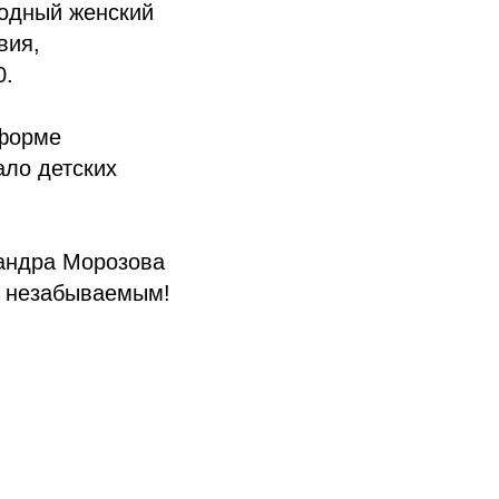
родный женский
вия,
0.
 форме
ало детских
сандра Морозова
и незабываемым!