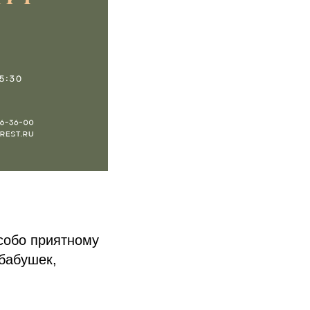
собо приятному
бабушек,