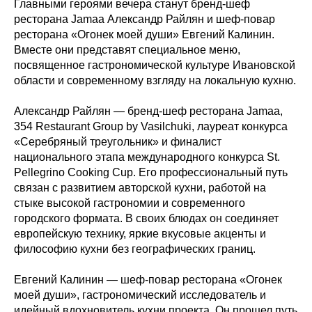
Главными героями вечера станут бренд-шеф
ресторана Jamaa Александр Райлян и шеф-повар
ресторана «Огонек моей души» Евгений Калинин.
Вместе они представят специальное меню,
посвященное гастрономической культуре Ивановской
области и современному взгляду на локальную кухню.
Александр Райлян — бренд-шеф ресторана Jamaa,
354 Restaurant Group by Vasilchuki, лауреат конкурса
«Серебряный треугольник» и финалист
национального этапа международного конкурса St.
Pellegrino Cooking Cup. Его профессиональный путь
связан с развитием авторской кухни, работой на
стыке высокой гастрономии и современного
городского формата. В своих блюдах он соединяет
европейскую технику, яркие вкусовые акценты и
философию кухни без географических границ.
Евгений Калинин — шеф-повар ресторана «Огонек
моей души», гастрономический исследователь и
идейный вдохновитель кухни проекта. Он прошел путь