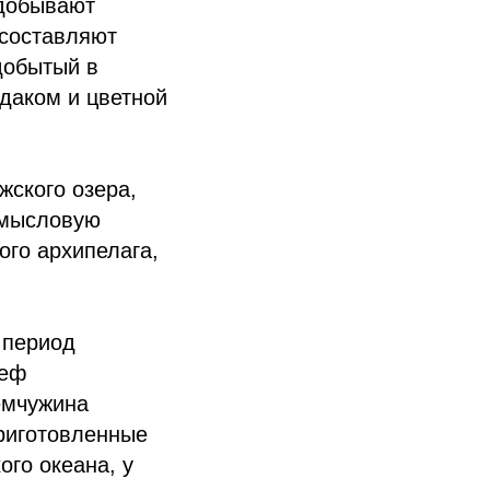
 добывают
составляют
добытый в
даком и цветной
ского озера,
омысловую
ого архипелага,
 период
Шеф
емчужина
риготовленные
ого океана, у