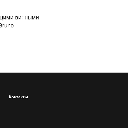
ющими винными
 Bruno
Контакты