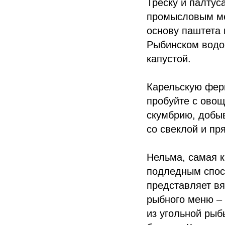
Треску и палтус
промысловым ме
основу паштета 
Рыбинском водох
капустой.
Карельскую фер
пробуйте с ово
скумбрию, добыв
со свеклой и пр
Нельма, самая к
подледным спос
представляет вя
рыбного меню –
из угольной рыб