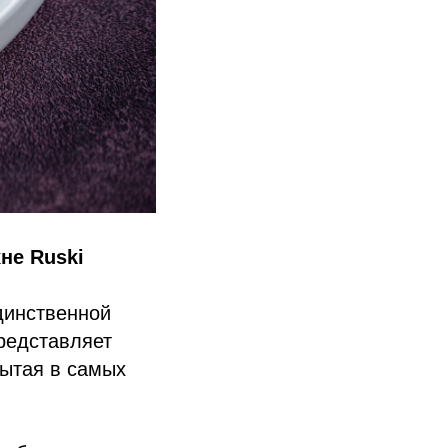
не Ruski
динственной
редставляет
бытая в самых