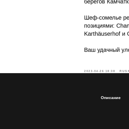
берегов Камчатк
Шеф-сомелье ре
позициями: Champ
Karthäuserhof и G
Ваш удачный уло
2023-04-26 18:38
RUS
Описание