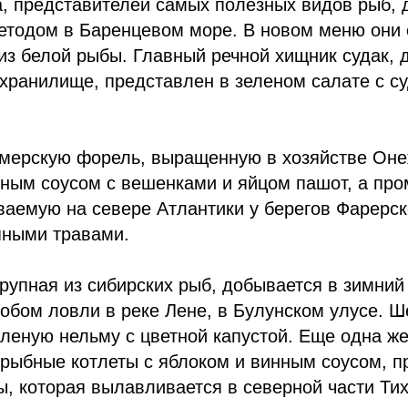
а, представителей самых полезных видов рыб,
тодом в Баренцевом море. В новом меню они 
из белой рыбы. Главный речной хищник судак, 
ранилище, представлен в зеленом салате с су
мерскую форель, выращенную в хозяйстве Онеж
щным соусом с вешенками и яйцом пашот, а пр
аемую на севере Атлантики у берегов Фарерск
яными травами.
рупная из сибирских рыб, добывается в зимний
обом ловли в реке Лене, в Булунском улусе. 
леную нельму с цветной капустой. Еще одна ж
 рыбные котлеты с яблоком и винным соусом, п
ы, которая вылавливается в северной части Тих